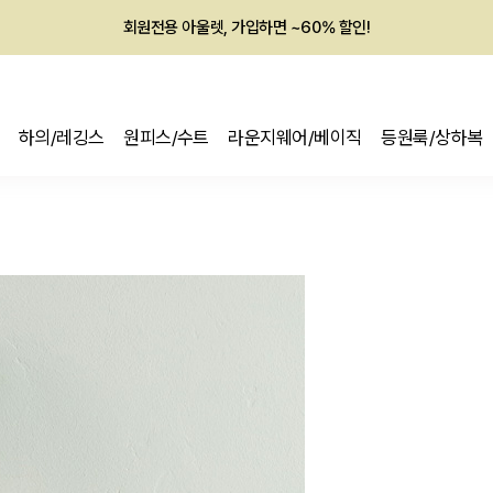
회원전용 아울렛, 가입하면 ~60% 할인!
멤버십 최대 28,000원 혜택
하의/레깅스
원피스/수트
라운지웨어/베이직
등원룩/상하복