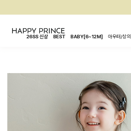
26SS 신상
BEST
BABY[6~12M]
아우터/상의