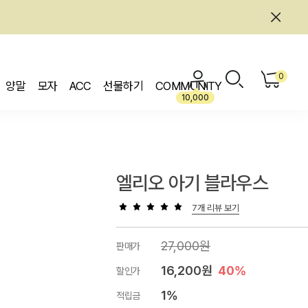
0
양말
모자
ACC
선물하기
COMMUNITY
10,000
엘리오 아기 블라우스
7개 리뷰 보기
27,000원
판매가
16,200원
40%
할인가
1%
적립금