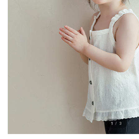
1
3
/