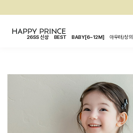
26SS 신상
BEST
BABY[6~12M]
아우터/상의