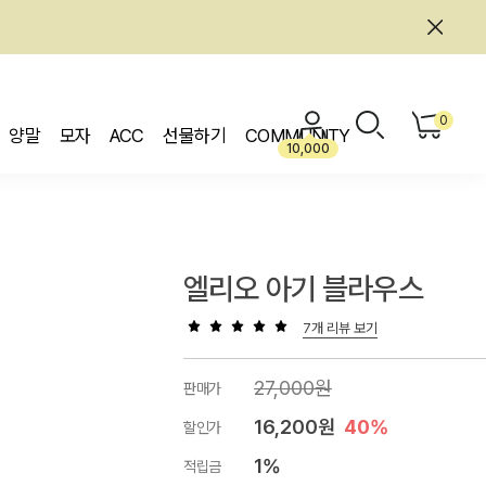
0
양말
모자
ACC
선물하기
COMMUNITY
10,000
엘리오 아기 블라우스
7개 리뷰 보기
27,000원
판매가
16,200원
40%
할인가
1%
적립금