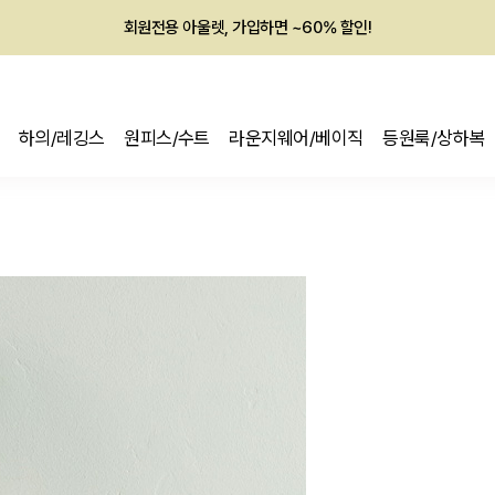
회원전용 아울렛, 가입하면 ~60% 할인!
멤버십 최대 28,000원 혜택
하의/레깅스
원피스/수트
라운지웨어/베이직
등원룩/상하복