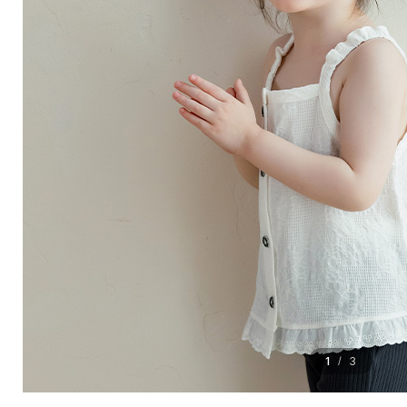
1
3
/