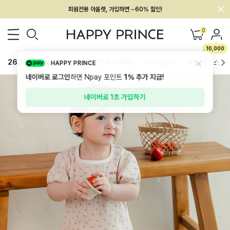
멤버십 최대 28,000원 혜택
0
10,000
26SS 신상
BEST
BABY[6~12M]
아우터/상의
하의/레깅스
HAPPY PRINCE
네이버로 로그인
하면 Npay 포인트
1%
추가 지급!
네이버로 1초 가입하기