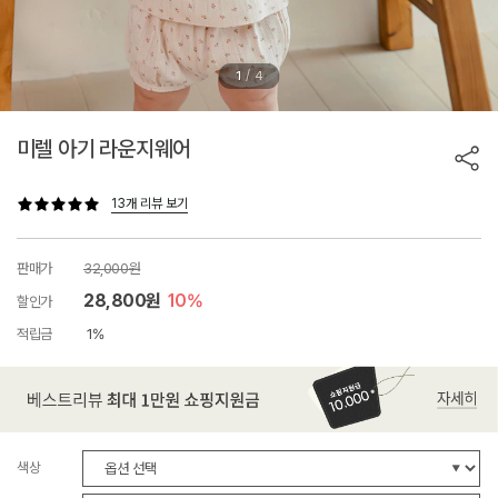
/
1
4
미렐 아기 라운지웨어
13개 리뷰 보기
판매가
32,000원
28,800원
10%
할인가
적립금
1%
색상