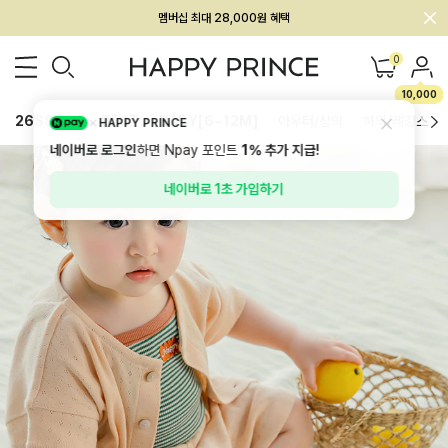
멤버십 최대 28,000원 혜택
0
10,000
26SS 신상
BEST
BABY[6~12M]
아우터/상의
하의/레깅스
HAPPY PRINCE
네이버로 로그인
하면 Npay 포인트
1%
추가 지급!
네이버로 1초 가입하기