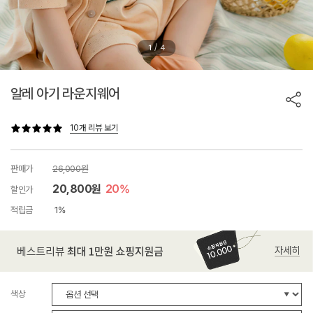
/
1
4
알레 아기 라운지웨어
10개 리뷰 보기
판매가
26,000원
20,800원
20%
할인가
적립금
1%
색상