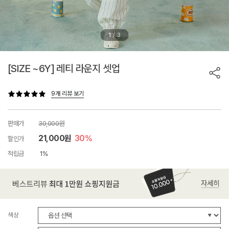
/
1
3
[SIZE ~6Y] 레티 라운지 셋업
9개 리뷰 보기
판매가
30,000원
21,000원
30%
할인가
적립금
1%
색상