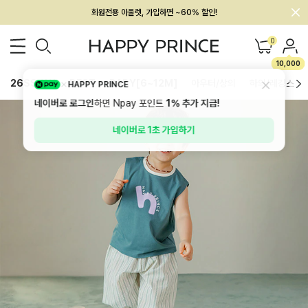
멤버십 최대 28,000원 혜택
0
10,000
26SS 신상
BEST
BABY[6~12M]
아우터/상의
하의/레깅스
HAPPY PRINCE
네이버로 로그인
하면 Npay 포인트
1%
추가 지급!
네이버로 1초 가입하기