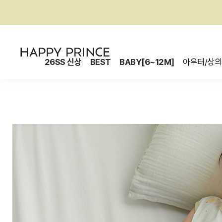
26SS 신상
BEST
BABY[6~12M]
아우터/상의