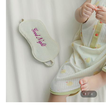
1
4
/