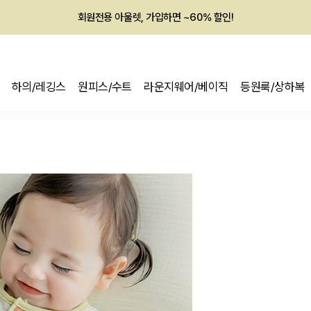
회원전용 아울렛, 가입하면 ~60% 할인!
멤버십 최대 28,000원 혜택
하의/레깅스
원피스/수트
라운지웨어/베이직
등원룩/상하복