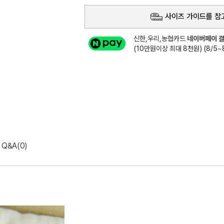
사이즈 가이드를 참
신한,우리,농협카드
네이버페이 결
(10만원이상 최대 8천원) (8/5~8
Q&A(0)