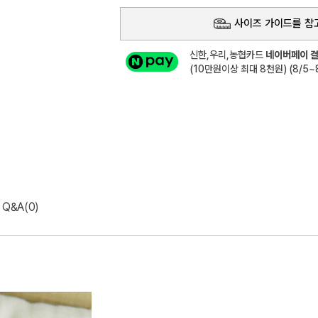
사이즈 가이드를 참
신한,우리,농협카드
네이버페이 결
(10만원이상 최대 8천원) (8/5~8
Q&A(0)