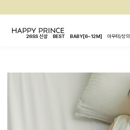
26SS 신상
BEST
BABY[6~12M]
아우터/상의