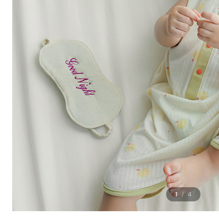
1
4
/