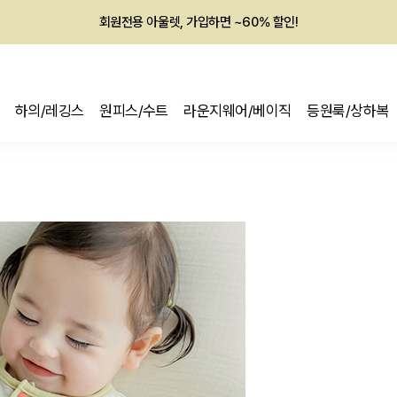
회원전용 아울렛, 가입하면 ~60% 할인!
멤버십 최대 28,000원 혜택
하의/레깅스
원피스/수트
라운지웨어/베이직
등원룩/상하복