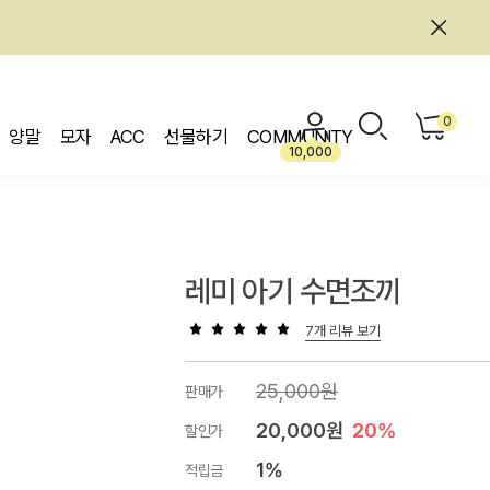
0
양말
모자
ACC
선물하기
COMMUNITY
10,000
레미 아기 수면조끼
7개 리뷰 보기
25,000원
판매가
20,000원
20%
할인가
1%
적립금