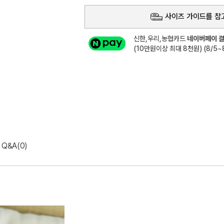
사이즈 가이드를 참
신한,우리,농협카드
네이버페이 결
(10만원이상 최대 8천원) (8/5~8
Q&A(0)