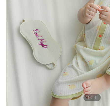
1
4
/