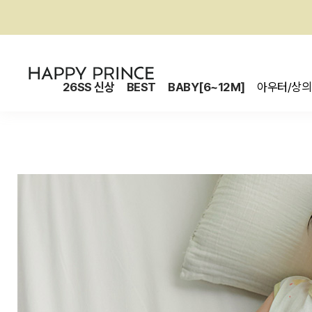
26SS 신상
BEST
BABY[6~12M]
아우터/상의