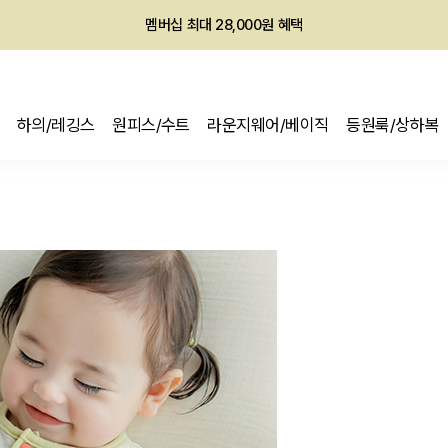
회원전용 아울렛, 가입하면 ~60% 할인!
멤버십 최대 28,000원 혜택
하의/레깅스
원피스/수트
라운지웨어/베이직
등원룩/상하복