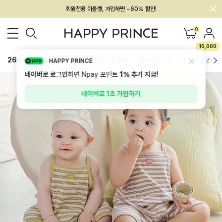
회원전용 아울렛, 가입하면 ~60% 할인!
멤버십 최대 28,000원 혜택
0
10,000
26SS 신상
BEST
BABY[6~12M]
아우터/상의
하의/레깅스
HAPPY PRINCE
네이버로 로그인
하면 Npay 포인트
1%
추가 지급!
네이버로 1초 가입하기