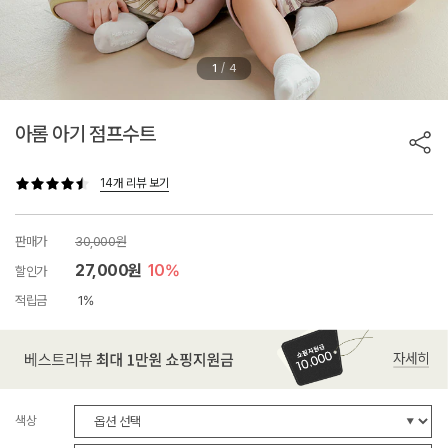
/
1
4
아롬 아기 점프수트
14개 리뷰 보기
판매가
30,000원
27,000원
10%
할인가
적립금
1%
색상