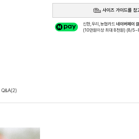
사이즈 가이드를 참
신한,우리,농협카드
네이버페이 결
(10만원이상 최대 8천원) (8/5~8
Q&A(2)