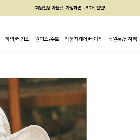
멤버십 최대 28,000원 혜택
하의/레깅스
원피스/수트
라운지웨어/베이직
등원룩/상하복