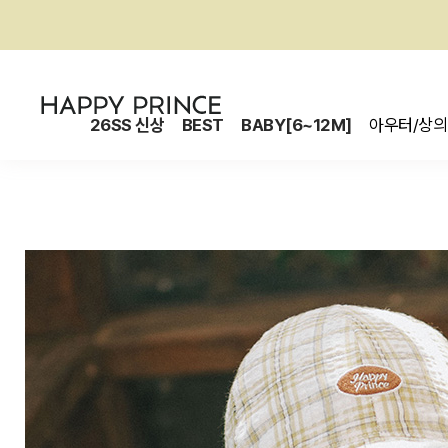
26SS 신상
BEST
BABY[6~12M]
아우터/상의