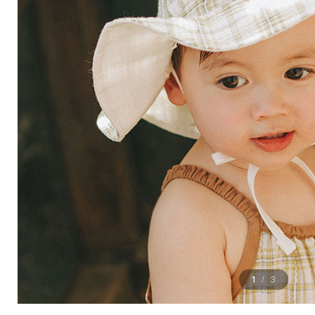
1
3
/