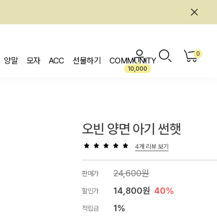
0
양말
모자
ACC
선물하기
COMMUNITY
10,000
오빈 양면 아기 썬햇
4개 리뷰 보기
24,600원
판매가
14,800원
40%
할인가
1%
적립금