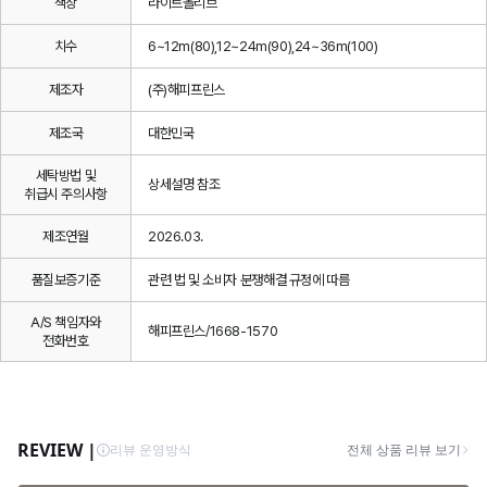
색상
라이트올리브
치수
6~12m(80),12~24m(90),24~36m(100)
제조자
(주)해피프린스
제조국
대한민국
세탁방법 및
상세설명 참조
취급시 주의사항
제조연월
2026.03.
품질보증기준
관련 법 및 소비자 분쟁해결 규정에 따름
A/S 책임자와
해피프린스/1668-1570
전화번호