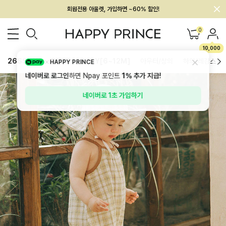
회원전용 아울렛, 가입하면 ~60% 할인!
멤버십 최대 28,000원 혜택
0
10,000
26SS 신상
BEST
BABY[6~12M]
아우터/상의
하의/레깅스
HAPPY PRINCE
네이버로 로그인
하면 Npay 포인트
1%
추가 지급!
네이버로 1초 가입하기