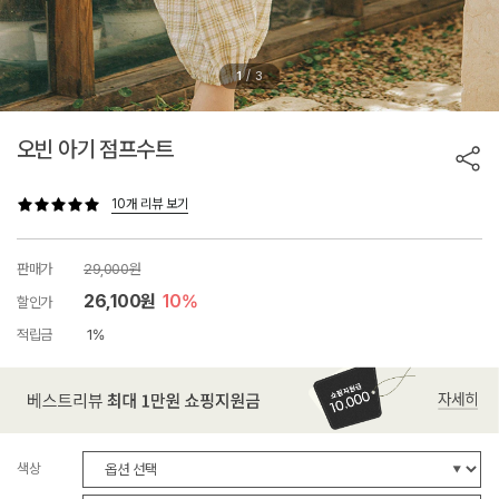
/
1
3
오빈 아기 점프수트
10개 리뷰 보기
판매가
29,000원
26,100원
10%
할인가
적립금
1%
색상