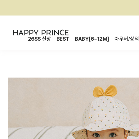
26SS 신상
BEST
BABY[6~12M]
아우터/상의