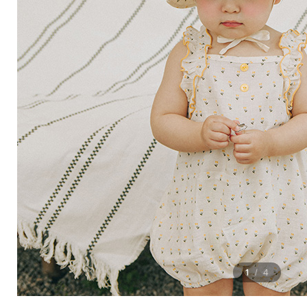
1
4
/