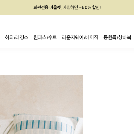
회원전용 아울렛, 가입하면 ~60% 할인!
멤버십 최대 28,000원 혜택
하의/레깅스
원피스/수트
라운지웨어/베이직
등원룩/상하복