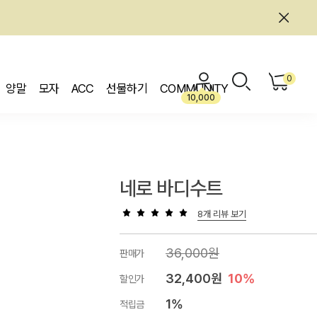
0
양말
모자
ACC
선물하기
COMMUNITY
10,000
네로 바디수트
8개 리뷰 보기
36,000원
판매가
32,400원
10%
할인가
1%
적립금