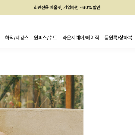
회원전용 아울렛, 가입하면 ~60% 할인!
멤버십 최대 28,000원 혜택
하의/레깅스
원피스/수트
라운지웨어/베이직
등원룩/상하복