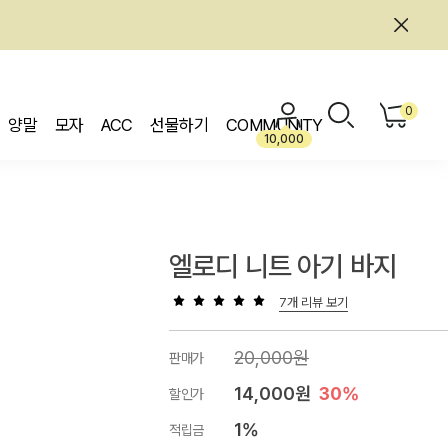
0
양말
모자
ACC
선물하기
COMMUNITY
10,000
엘로디 니트 아기 바지
7개 리뷰 보기
20,000원
판매가
14,000원
30%
할인가
1%
적립금