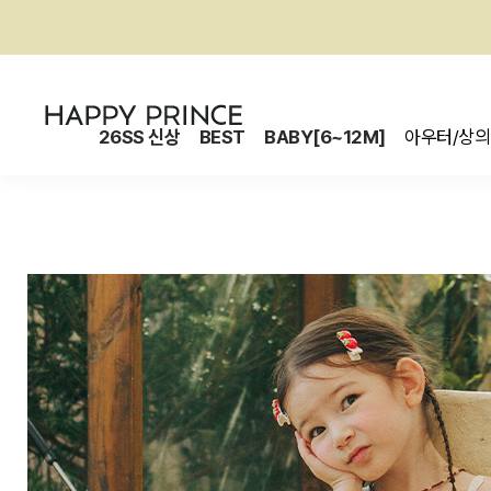
26SS 신상
BEST
BABY[6~12M]
아우터/상의