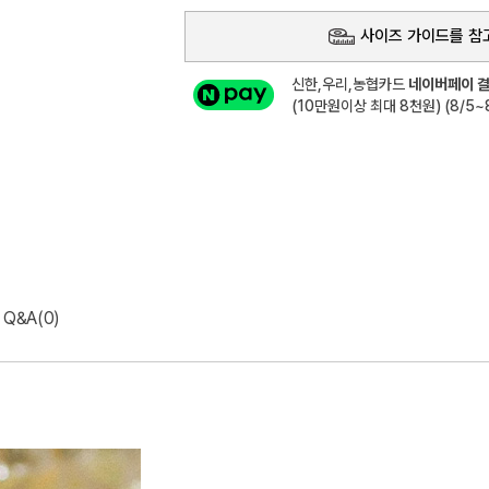
사이즈 가이드를 참
신한,우리,농협카드
네이버페이 결
(10만원이상 최대 8천원) (8/5~8
Q&A(0)