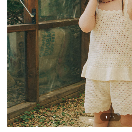
1
5
/