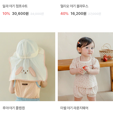
밀라 아기 점프수트
엘리오 아기 블라우스
10%
30,600원
40%
16,200원
34,000원
27,000원
루야 아기 플랩캡
미렐 아기 라운지웨어