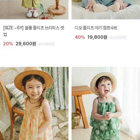
[SIZE ~6Y] 블룸 플리츠 쓰리피스 셋
디오 플리츠 아기 점프수트
업
40%
19,800원
33,000원
20%
29,600원
37,000원