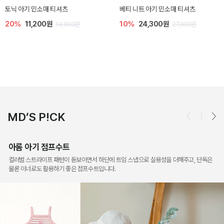
렌디 아기 라운지웨어
[SIZE ~6Y] 오뎃 라운지웨어
30%
14,700원
30%
16,100원
21,000원
23,000원
MD’S P!CK
아롬 아기 점프수트
컬러별 스트라이프 패턴이 돋보이면서 하단에 트임 스냅으로 실용성을 더해주고, 단독은
물론 이너로도 활용하기 좋은 점프수트입니다.