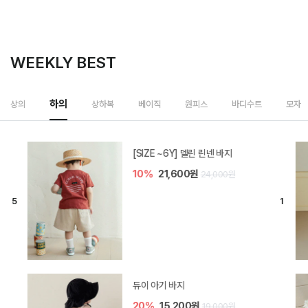
WEEKLY BEST
상하복
상의
하의
베이직
원피스
바디수트
모자
밀라 아기 셋업
40%
26,400원
44,000원
브렌 아기 블라우스 세트
30%
28,700원
41,000원