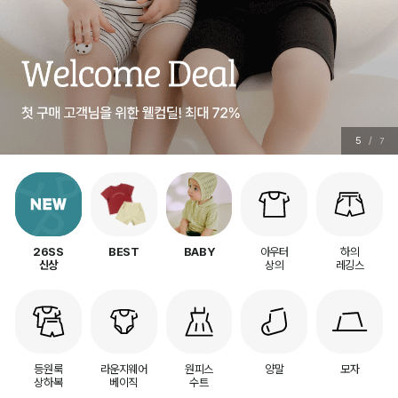
6
/
7
아우터
하의
26SS
BEST
BABY
상의
레깅스
신상
등원룩
라운지웨어
원피스
양말
모자
상하복
베이직
수트