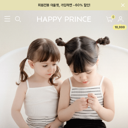
멤버십 최대 28,000원 혜택
0
10,000
26SS 신상
BEST
BABY[6~12M]
아우터/상의
하의/레깅스