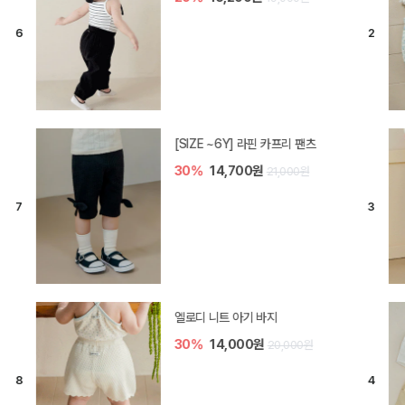
[SIZE ~6Y] 오뎃 라운지웨어
30%
16,100원
23,000원
[SIZE ~6Y] 블룸 플리츠 쓰리피스
셋업
20%
29,600원
37,000원