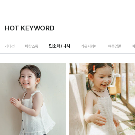
HOT KEYWORD
라운지웨어
가디건
바캉스룩
민소매/나시
여름양말
여