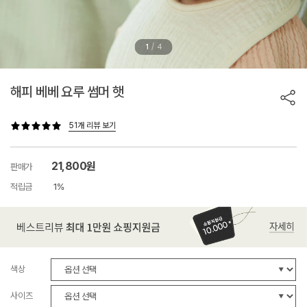
/
1
4
해피 베베 요루 썸머 햇
51개 리뷰 보기
21,800원
판매가
적립금
1%
색상
사이즈