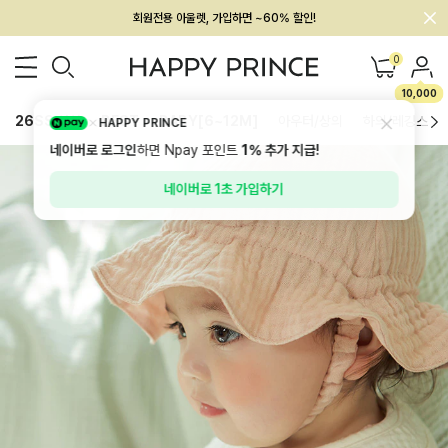
멤버십 최대 28,000원 혜택
0
10,000
26SS 신상
BEST
BABY[6~12M]
아우터/상의
하의/레깅스
HAPPY PRINCE
네이버로 로그인
하면 Npay 포인트
1%
추가 지급!
네이버로 1초 가입하기