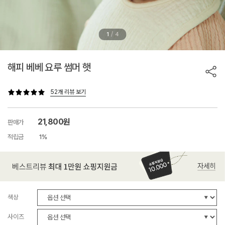
/
1
4
해피 베베 요루 썸머 햇
52개 리뷰 보기
21,800원
판매가
적립금
1%
색상
사이즈