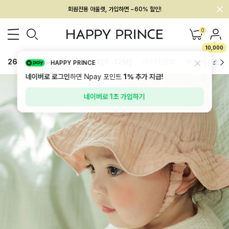
회원전용 아울렛, 가입하면 ~60% 할인!
멤버십 최대 28,000원 혜택
0
10,000
26SS 신상
BEST
BABY[6~12M]
아우터/상의
하의/레깅스
HAPPY PRINCE
네이버로 로그인
하면 Npay 포인트
1%
추가 지급!
네이버로 1초 가입하기