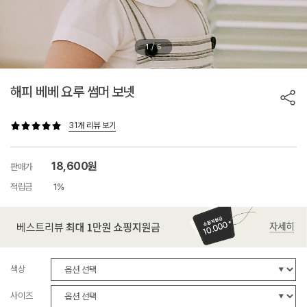
/
1
5
해피 베베 요루 썸머 보넷
31개 리뷰 보기
18,600원
판매가
적립금
1%
색상
사이즈