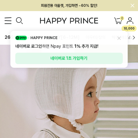
회원전용 아울렛, 가입하면 ~60% 할인!
멤버십 최대 28,000원 혜택
0
10,000
26SS 신상
BEST
BABY[6~12M]
아우터/상의
하의/레깅스
HAPPY PRINCE
네이버로 로그인
하면 Npay 포인트
1%
추가 지급!
네이버로 1초 가입하기