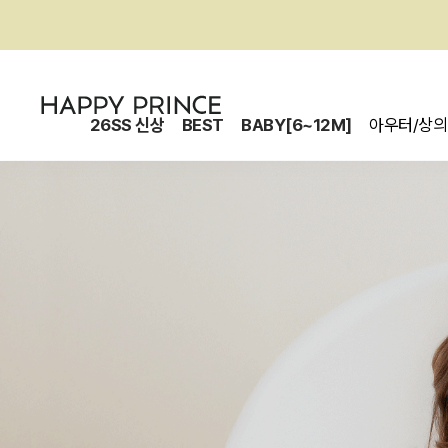
26SS 신상
BEST
BABY[6~12M]
아우터/상의