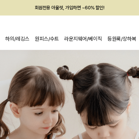
회원전용 아울렛, 가입하면 ~60% 할인!
멤버십 최대 28,000원 혜택
하의/레깅스
원피스/수트
라운지웨어/베이직
등원룩/상하복