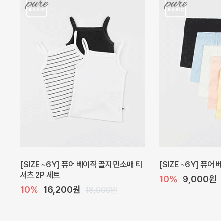
캐더린 뷔스티에 미니 아기 원피스
[SIZE ~6Y] 베르
10%
24,300원
10%
28,800원
27,000원