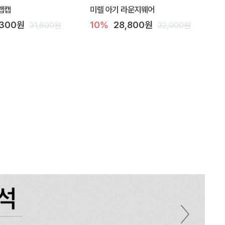
랩캡
미렐 아기 라운지웨어
,300원
10%
28,800원
31,600원
32,000원