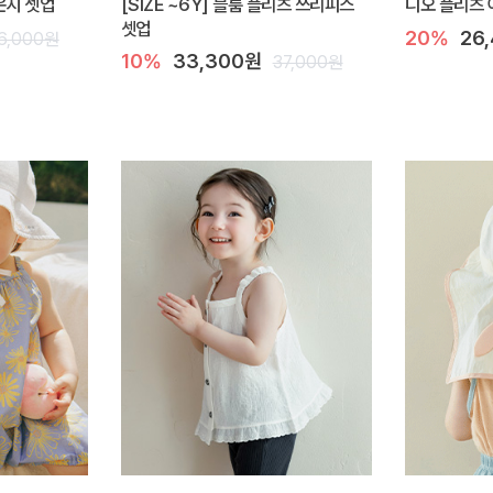
라운지 셋업
[SIZE ~6Y] 블룸 플리츠 쓰리피스
디오 플리츠 
셋업
20%
26
6,000원
10%
33,300원
37,000원