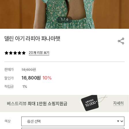
/
1
4
델린 아기 라피아 파나마햇
20개 리뷰 보기
판매가
18,600원
16,800원
10%
할인가
적립금
1%
색상