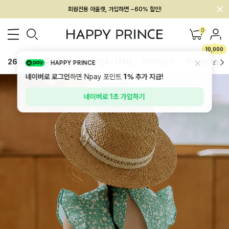
회원전용 아울렛, 가입하면 ~60% 할인!
멤버십 최대 28,000원 혜택
0
10,000
26SS 신상
BEST
BABY[6~12M]
아우터/상의
하의/레깅스
HAPPY PRINCE
네이버로 로그인
하면 Npay 포인트
1%
추가 지급!
네이버로 1초 가입하기