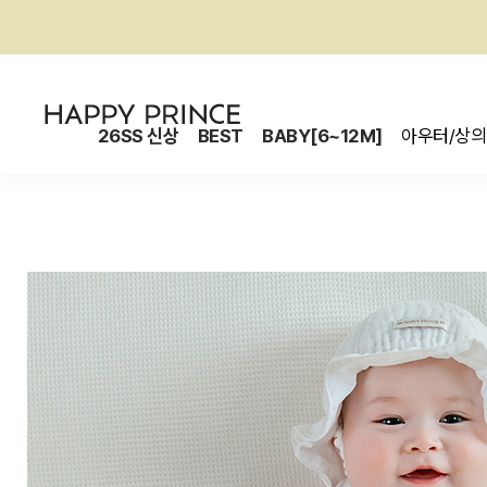
26SS 신상
BEST
BABY[6~12M]
아우터/상의