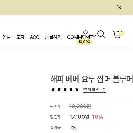
0
양말
모자
ACC
선물하기
COMMUNITY
10,000
해피 베베 요루 썸머 블루
27개 리뷰 보기
19,000원
판매가
17,100원
10%
할인가
1%
적립금