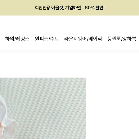
회원전용 아울렛, 가입하면 ~60% 할인!
멤버십 최대 28,000원 혜택
하의/레깅스
원피스/수트
라운지웨어/베이직
등원룩/상하복