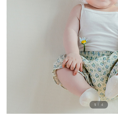
1
4
/