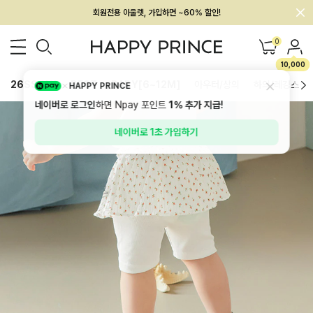
회원전용 아울렛, 가입하면 ~60% 할인!
멤버십 최대 28,000원 혜택
0
10,000
26SS 신상
BEST
BABY[6~12M]
아우터/상의
하의/레깅스
HAPPY PRINCE
네이버로 로그인
하면 Npay 포인트
1%
추가 지급!
네이버로 1초 가입하기