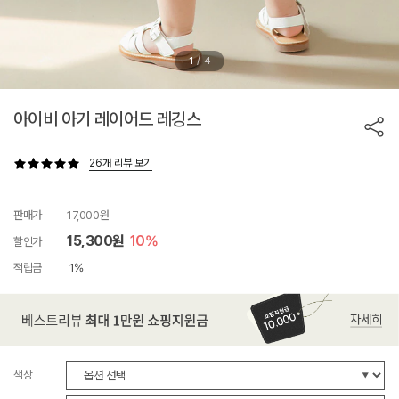
/
1
4
아이비 아기 레이어드 레깅스
26개 리뷰 보기
판매가
17,000원
15,300원
10%
할인가
적립금
1%
색상