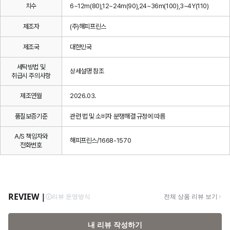
치수
6~12m(80),12~24m(90),24~36m(100),3~4Y(110)
제조자
(주)해피프린스
제조국
대한민국
세탁방법 및
상세설명 참조
취급시 주의사항
제조연월
2026.03.
품질보증기준
관련 법 및 소비자 분쟁해결 규정에 따름
A/S 책임자와
해피프린스/1668-1570
전화번호