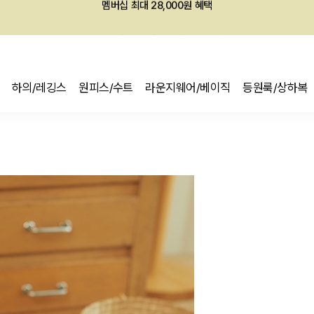
회원전용 아울렛, 가입하면 ~60% 할인!
멤버십 최대 28,000원 혜택
하의/레깅스
원피스/수트
라운지웨어/베이직
등원룩/상하복