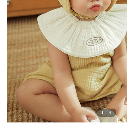
1
4
/