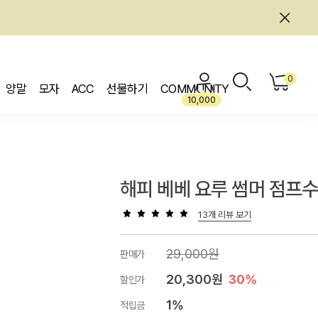
0
양말
모자
ACC
선물하기
COMMUNITY
10,000
해피 베베 요루 썸머 점프
13개 리뷰 보기
29,000원
판매가
20,300원
30%
할인가
1%
적립금