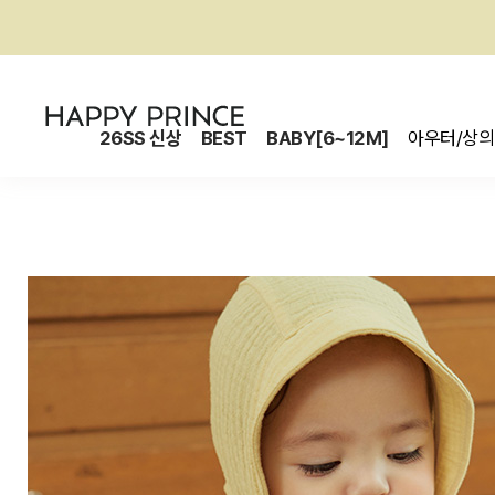
26SS 신상
BEST
BABY[6~12M]
아우터/상의