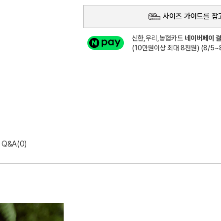
사이즈 가이드를 참
신한,우리,농협카드
네이버페이 결
(10만원이상 최대 8천원) (8/5~8
Q&A(0)