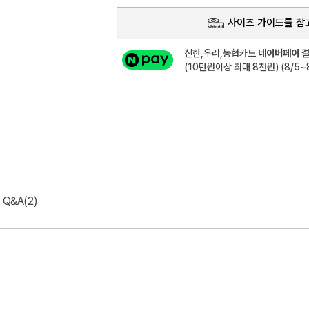
사이즈 가이드를 참
신한,우리,농협카드
네이버페이 결
(10만원이상 최대 8천원) (8/5~8
Q&A(2)