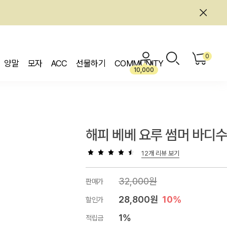
0
양말
모자
ACC
선물하기
COMMUNITY
10,000
해피 베베 요루 썸머 바디
12개 리뷰 보기
32,000원
판매가
28,800원
10%
할인가
1%
적립금