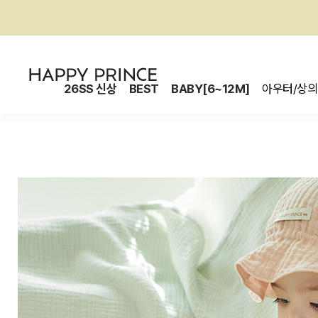
26SS 신상
BEST
BABY[6~12M]
아우터/상의