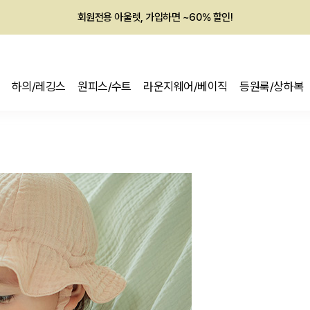
회원전용 아울렛, 가입하면 ~60% 할인!
멤버십 최대 28,000원 혜택
하의/레깅스
원피스/수트
라운지웨어/베이직
등원룩/상하복