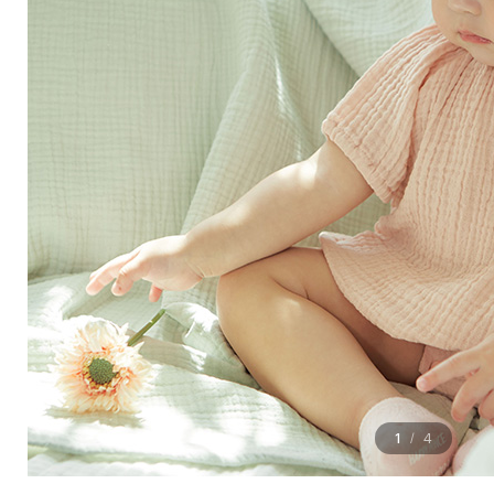
1
4
/