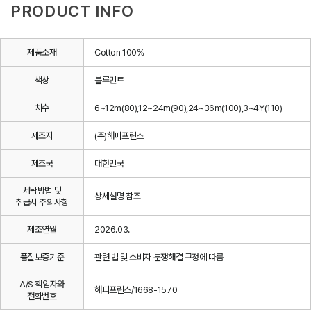
PRODUCT INFO
제품소재
Cotton 100%
색상
블루민트
치수
6~12m(80),12~24m(90),24~36m(100),3~4Y(110)
제조자
(주)해피프린스
제조국
대한민국
세탁방법 및
상세설명 참조
취급시 주의사항
제조연월
2026.03.
품질보증기준
관련 법 및 소비자 분쟁해결 규정에 따름
A/S 책임자와
해피프린스/1668-1570
전화번호