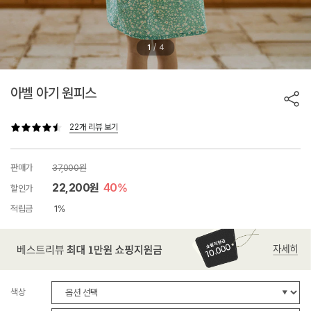
/
1
4
아벨 아기 원피스
22개 리뷰 보기
판매가
37,000원
22,200원
40%
할인가
적립금
1%
색상