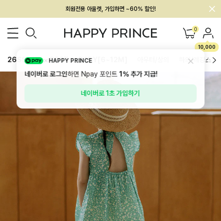
회원전용 아울렛, 가입하면 ~60% 할인!
멤버십 최대 28,000원 혜택
0
10,000
26SS 신상
BEST
BABY[6~12M]
아우터/상의
하의/레깅스
HAPPY PRINCE
네이버로 로그인
하면 Npay 포인트
1%
추가 지급!
네이버로 1초 가입하기