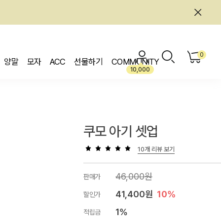
0
양말
모자
ACC
선물하기
COMMUNITY
10,000
쿠모 아기 셋업
10개 리뷰 보기
46,000원
판매가
41,400원
10%
할인가
1%
적립금