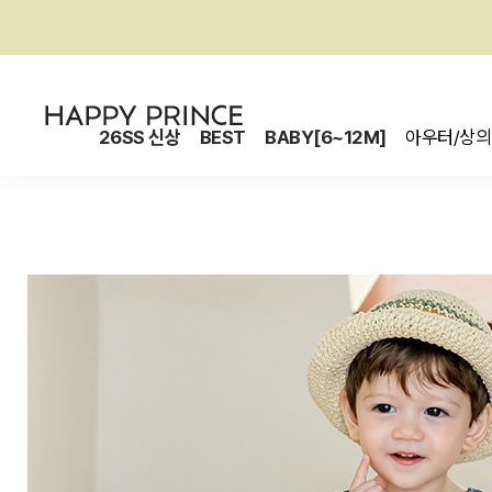
26SS 신상
BEST
BABY[6~12M]
아우터/상의