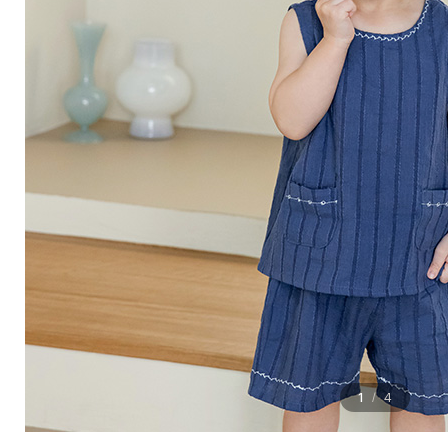
1
4
/