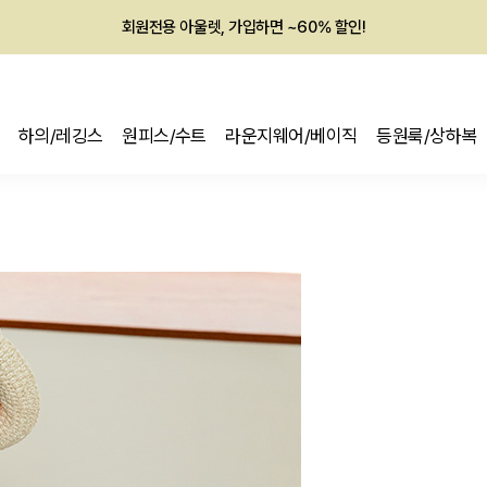
회원전용 아울렛, 가입하면 ~60% 할인!
멤버십 최대 28,000원 혜택
하의/레깅스
원피스/수트
라운지웨어/베이직
등원룩/상하복