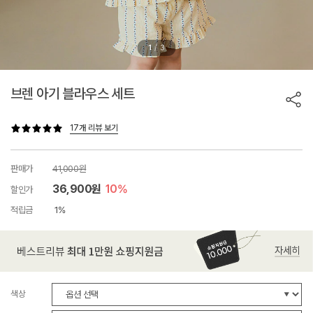
/
1
3
브렌 아기 블라우스 세트
17개 리뷰 보기
판매가
41,000원
36,900원
10%
할인가
적립금
1%
색상