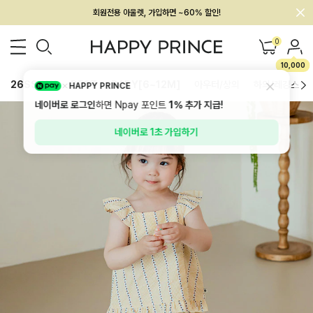
멤버십 최대 28,000원 혜택
0
10,000
26SS 신상
BEST
BABY[6~12M]
아우터/상의
하의/레깅스
HAPPY PRINCE
네이버로 로그인
하면 Npay 포인트
1%
추가 지급!
네이버로 1초 가입하기