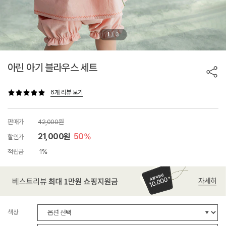
/
1
3
아린 아기 블라우스 세트
6개 리뷰 보기
판매가
42,000원
21,000원
50%
할인가
적립금
1%
색상