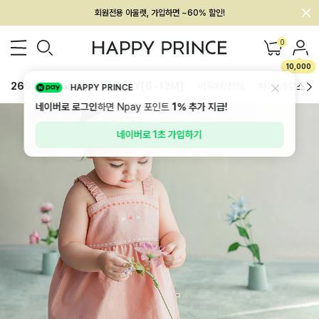
멤버십 최대 28,000원 혜택
0
10,000
26SS 신상
BEST
BABY[6~12M]
아우터/상의
하의/레깅스
HAPPY PRINCE
네이버로 로그인
하면 Npay 포인트
1%
추가 지급!
네이버로 1초 가입하기