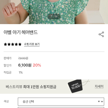
/
1
3
아벨 아기 헤어밴드
4개 리뷰 보기
판매가
7,600원
6,100원
20%
할인가
적립금
1%
색상