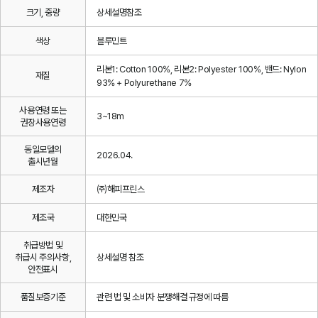
크기, 중량
상세설명참조
색상
블루민트
리본1: Cotton 100%, 리본2: Polyester 100%, 밴드: Nylon
재질
93% + Polyurethane 7%
사용연령 또는
3~18m
권장사용연령
동일모델의
2026.04.
출시년월
제조자
㈜해피프린스
제조국
대한민국
취급방법 및
취급시 주의사항,
상세설명 참조
안전표시
품질보증기준
관련 법 및 소비자 분쟁해결 규정에 따름