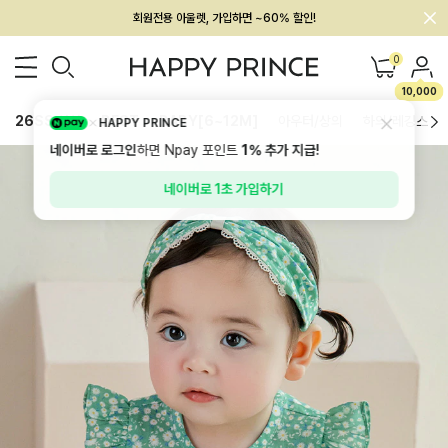
회원전용 아울렛, 가입하면 ~60% 할인!
멤버십 최대 28,000원 혜택
0
10,000
26SS 신상
BEST
BABY[6~12M]
아우터/상의
하의/레깅스
HAPPY PRINCE
네이버로 로그인
하면 Npay 포인트
1%
추가 지급!
네이버로 1초 가입하기