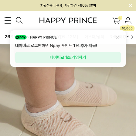
회원전용 아울렛, 가입하면 ~60% 할인!
멤버십 최대 28,000원 혜택
0
10,000
26SS 신상
BEST
BABY[6~12M]
아우터/상의
하의/레깅스
HAPPY PRINCE
네이버로 로그인
하면 Npay 포인트
1%
추가 지급!
네이버로 1초 가입하기