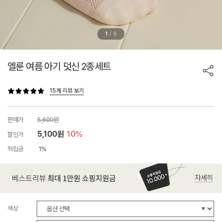
/
1
5
엘룬 여름 아기 덧신 2종세트
15개 리뷰 보기
판매가
5,600원
5,100원
10%
할인가
적립금
1%
색상