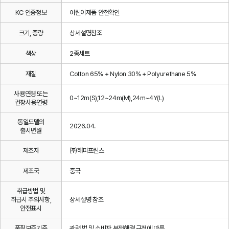
KC 인증정보
어린이제품 안전확인
크기, 중량
상세설명참조
색상
2종세트
재질
Cotton 65% + Nylon 30% + Polyurethane 5%
사용연령 또는
0~12m(S),12~24m(M),24m~4Y(L)
권장사용연령
동일모델의
2026.04.
출시년월
제조자
㈜해피프린스
제조국
중국
취급방법 및
취급시 주의사항,
상세설명 참조
안전표시
품질보증기준
관련 법 및 소비자 분쟁해결 규정에 따름