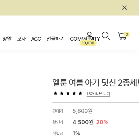
0
양말
모자
ACC
선물하기
COMMUNITY
10,000
엘룬 여름 아기 덧신 2종세
15개 리뷰 보기
5,600원
판매가
4,500원
20%
할인가
1%
적립금