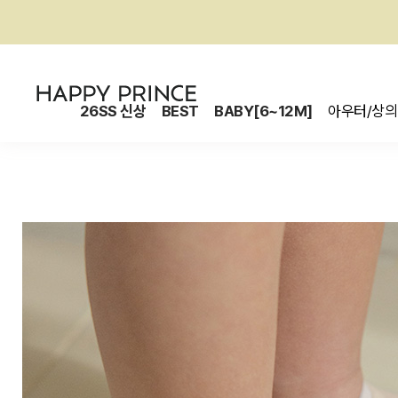
26SS 신상
BEST
BABY[6~12M]
아우터/상의