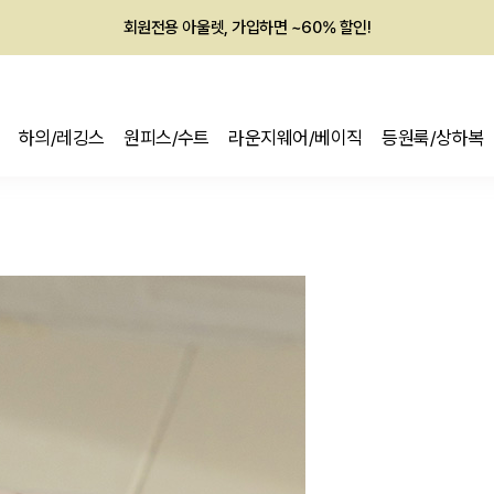
멤버십 최대 28,000원 혜택
하의/레깅스
원피스/수트
라운지웨어/베이직
등원룩/상하복