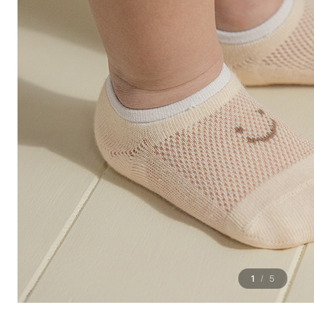
1
5
/