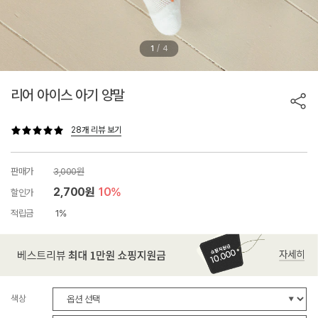
/
1
4
리어 아이스 아기 양말
28개 리뷰 보기
판매가
3,000원
2,700원
10%
할인가
적립금
1%
색상