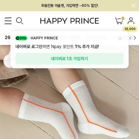
멤버십 최대 28,000원 혜택
0
10,000
26SS 신상
BEST
BABY[6~12M]
아우터/상의
하의/레깅스
HAPPY PRINCE
네이버로 로그인
하면 Npay 포인트
1%
추가 지급!
네이버로 1초 가입하기