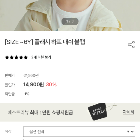
/
1
3
[SIZE ~6Y] 플래시 하프 매쉬 볼캡
2개 리뷰 보기
판매가
21,200원
14,900원
30%
할인가
적립금
1%
색상