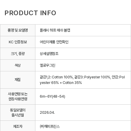
PRODUCT INFO
품명 및 모델명
플래시 하프 매쉬 볼캡
KC 인증정보
어린이제품 안전확인
크기, 중량
상세설명참조
색상
옐로우그린
겉감1,2: Cotton 100%, 겉감3: Polyester 100%, 안감: Pol
재질
yester 65% + Cotton 35%
사용연령 또는
6m~6Y(48~54)
권장사용연령
동일모델의
2026.04.
출시년월
제조자
㈜해피프린스