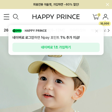
회원전용 아울렛, 가입하면 ~60% 할인!
멤버십 최대 28,000원 혜택
0
10,000
26SS 신상
BEST
BABY[6~12M]
아우터/상의
하의/레깅스
HAPPY PRINCE
네이버로 로그인
하면 Npay 포인트
1%
추가 지급!
네이버로 1초 가입하기