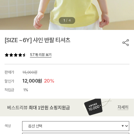
/
1
4
[SIZE ~6Y] 샤인 반팔 티셔츠
57개 리뷰 보기
판매가
15,000원
12,000원
20%
할인가
적립금
1%
색상