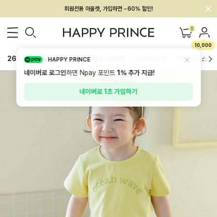
멤버십 최대 28,000원 혜택
0
10,000
26SS 신상
BEST
BABY[6~12M]
아우터/상의
하의/레깅스
HAPPY PRINCE
네이버로 로그인
하면 Npay 포인트
1%
추가 지급!
네이버로 1초 가입하기