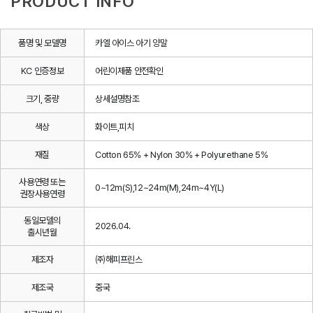
PRODUCT INFO
품명 및 모델명
카엘 아이스 아기 양말
KC 인증정보
어린이제품 안전확인
크기, 중량
상세설명참조
색상
화이트,피치
재질
Cotton 65% + Nylon 30% + Polyurethane 5%
사용연령 또는
0~12m(S),12~24m(M),24m~4Y(L)
권장사용연령
동일모델의
2026.04.
출시년월
제조자
㈜해피프린스
제조국
중국