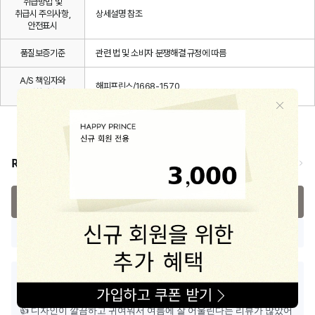
취급방법 및
취급시 주의사항,
상세설명 참조
안전표시
품질보증기준
관련 법 및 소비자 분쟁해결 규정에 따름
A/S 책임자와
해피프린스/1668-1570
전화번호