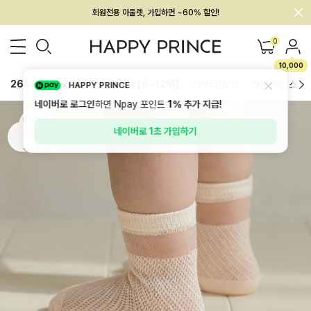
멤버십 최대 28,000원 혜택
0
10,000
26SS 신상
BEST
BABY[6~12M]
아우터/상의
하의/레깅스
HAPPY PRINCE
네이버로 로그인
하면 Npay 포인트
1%
추가 지급!
네이버로 1초 가입하기