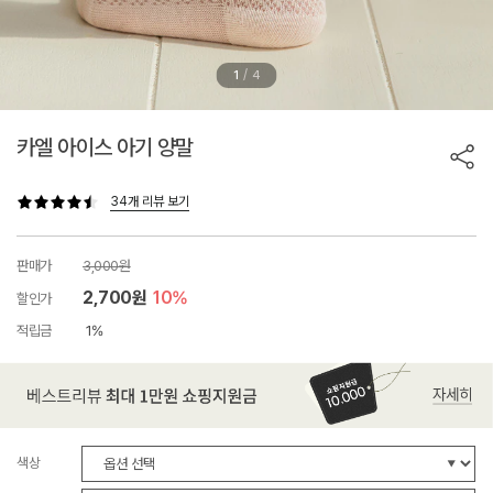
/
1
4
카엘 아이스 아기 양말
34개 리뷰 보기
판매가
3,000원
2,700원
10%
할인가
적립금
1%
색상