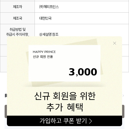
제조자
㈜해피프린스
제조국
대한민국
취급방법 및
취급시 주의사항,
상세설명 참조
안전표시
품질보증기준
관련 법 및 소비자 분쟁해결 규정에 따름
A/S 책임자와
해피프린스/1668-1570
전화번호