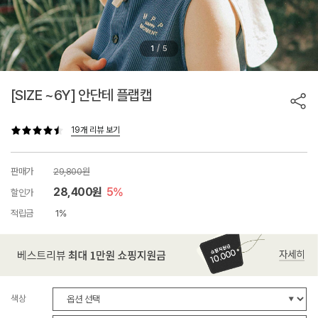
/
1
5
[SIZE ~6Y] 안단테 플랩캡
19개 리뷰 보기
판매가
29,800원
28,400원
5%
할인가
적립금
1%
색상