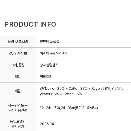
PRODUCT INFO
품명 및 모델명
안단테 플랩캡
KC 인증정보
어린이제품 안전확인
크기, 중량
상세설명참조
색상
연베이지
겉감: Linen 39% + Cotton 33% + Rayon 28%, 안감: Pol
재질
yester 65% + Cotton 35%
사용연령 또는
12~24m(50),24~36m(52),3~6Y(54)
권장사용연령
동일모델의
2026.04.
출시년월