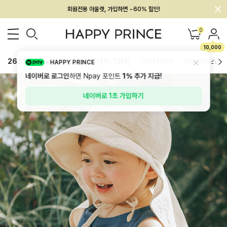
회원전용 아울렛, 가입하면 ~60% 할인!
멤버십 최대 28,000원 혜택
0
10,000
26SS 신상
BEST
BABY[6~12M]
아우터/상의
하의/레깅스
HAPPY PRINCE
네이버로 로그인
하면 Npay 포인트
1%
추가 지급!
네이버로 1초 가입하기