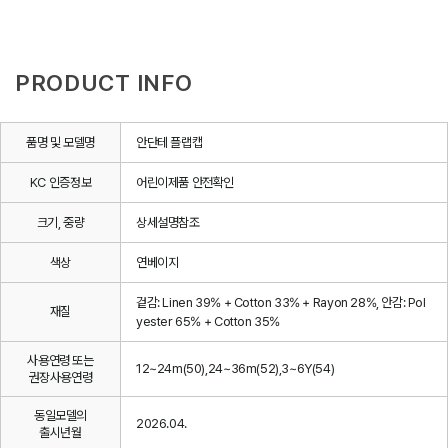
PRODUCT INFO
품명 및 모델명
안단테 플랩캡
KC 인증정보
어린이제품 안전확인
크기, 중량
상세설명참조
색상
연베이지
겉감: Linen 39% + Cotton 33% + Rayon 28%, 안감: Pol
재질
yester 65% + Cotton 35%
사용연령 또는
12~24m(50),24~36m(52),3~6Y(54)
권장사용연령
동일모델의
2026.04.
출시년월