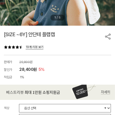
/
1
5
[SIZE ~6Y] 안단테 플랩캡
19개 리뷰 보기
판매가
29,800원
28,400원
5%
할인가
적립금
1%
색상