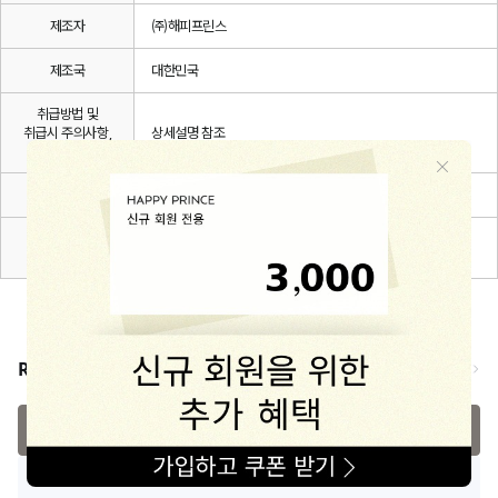
제조자
㈜해피프린스
제조국
대한민국
취급방법 및
취급시 주의사항,
상세설명 참조
안전표시
품질보증기준
관련 법 및 소비자 분쟁해결 규정에 따름
A/S 책임자와
해피프린스/1668-1570
전화번호