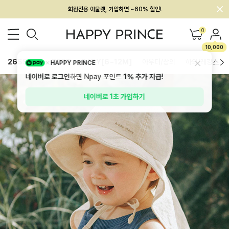
멤버십 최대 28,000원 혜택
0
10,000
26SS 신상
BEST
BABY[6~12M]
아우터/상의
하의/레깅스
HAPPY PRINCE
네이버로 로그인
하면 Npay 포인트
1%
추가 지급!
네이버로 1초 가입하기