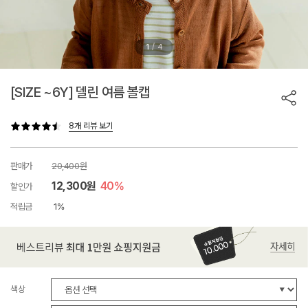
/
1
4
[SIZE ~6Y] 델린 여름 볼캡
8개 리뷰 보기
판매가
20,400원
12,300원
40%
할인가
적립금
1%
색상