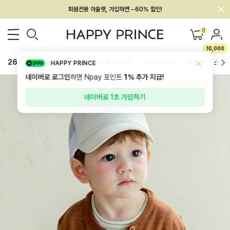
멤버십 최대 28,000원 혜택
0
10,000
26SS 신상
BEST
BABY[6~12M]
아우터/상의
하의/레깅스
HAPPY PRINCE
네이버로 로그인
하면 Npay 포인트
1%
추가 지급!
네이버로 1초 가입하기