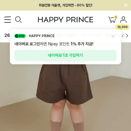
멤버십 최대 28,000원 혜택
0
10,000
26SS 신상
BEST
BABY[6~12M]
아우터/상의
하의/레깅스
HAPPY PRINCE
네이버로 로그인
하면 Npay 포인트
1%
추가 지급!
네이버로 1초 가입하기