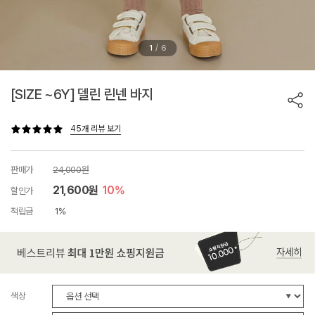
/
1
6
[SIZE ~6Y] 델린 린넨 바지
45개 리뷰 보기
판매가
24,000원
21,600원
10%
할인가
적립금
1%
색상