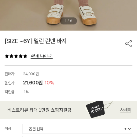
/
1
6
[SIZE ~6Y] 델린 린넨 바지
45개 리뷰 보기
판매가
24,000원
21,600원
10%
할인가
적립금
1%
색상