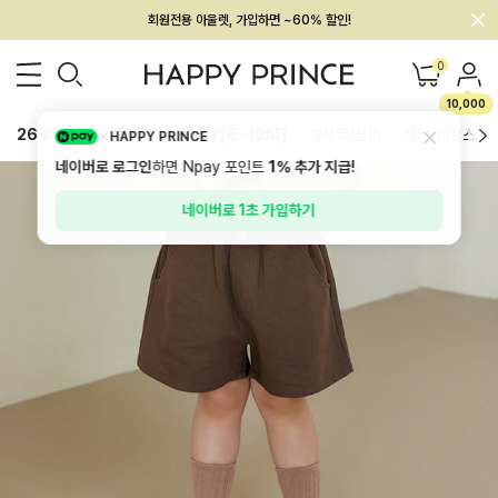
회원전용 아울렛, 가입하면 ~60% 할인!
멤버십 최대 28,000원 혜택
0
10,000
26SS 신상
BEST
BABY[6~12M]
아우터/상의
하의/레깅스
HAPPY PRINCE
네이버로 로그인
하면 Npay 포인트
1%
추가 지급!
네이버로 1초 가입하기