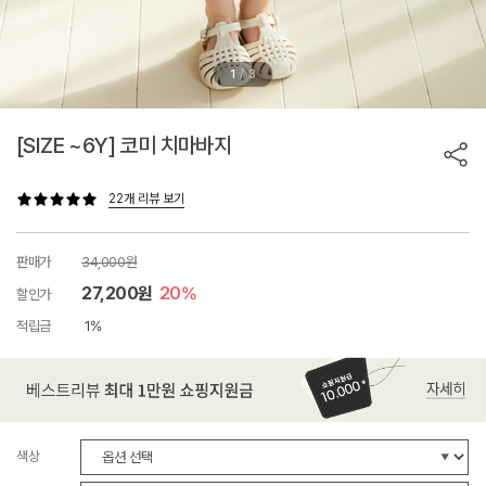
/
1
3
[SIZE ~6Y] 코미 치마바지
22개 리뷰 보기
판매가
34,000원
27,200원
20%
할인가
적립금
1%
색상