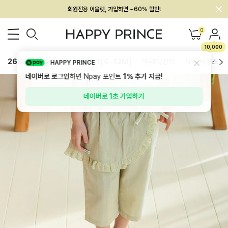
회원전용 아울렛, 가입하면 ~60% 할인!
멤버십 최대 28,000원 혜택
0
10,000
26SS 신상
BEST
BABY[6~12M]
아우터/상의
하의/레깅스
HAPPY PRINCE
네이버로 로그인
하면 Npay 포인트
1%
추가 지급!
네이버로 1초 가입하기