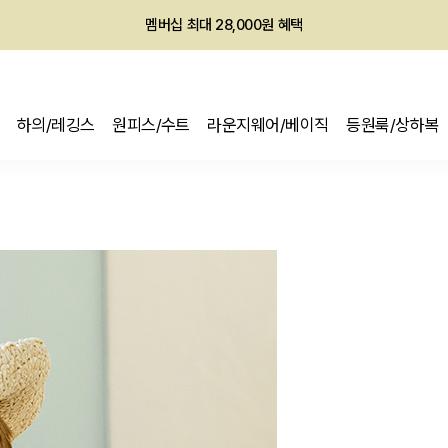
회원전용 아울렛, 가입하면 ~60% 할인!
멤버십 최대 28,000원 혜택
하의/레깅스
원피스/수트
라운지웨어/베이직
등원룩/상하복