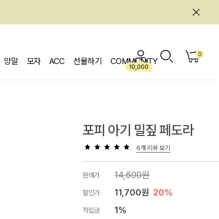
0
양말
모자
ACC
선물하기
COMMUNITY
10,000
포피 아기 밀짚 페도라
6개 리뷰 보기
14,600원
판매가
11,700원
20%
할인가
1%
적립금