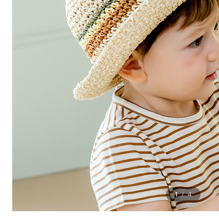
1
4
/