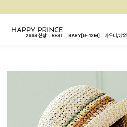
26SS 신상
BEST
BABY[6~12M]
아우터/상의