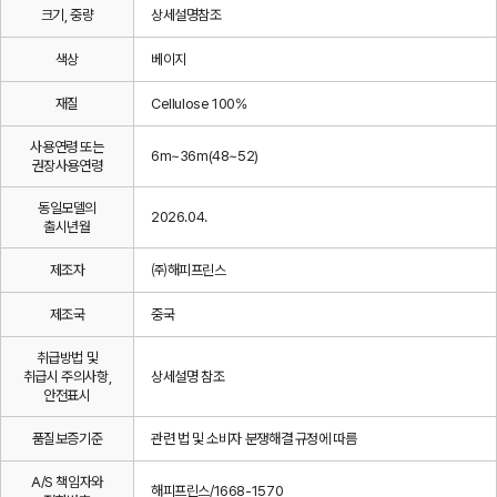
크기, 중량
상세설명참조
색상
베이지
재질
Cellulose 100%
사용연령 또는
6m~36m(48~52)
권장사용연령
동일모델의
2026.04.
출시년월
제조자
㈜해피프린스
제조국
중국
취급방법 및
취급시 주의사항,
상세설명 참조
안전표시
품질보증기준
관련 법 및 소비자 분쟁해결 규정에 따름
A/S 책임자와
해피프린스/1668-1570