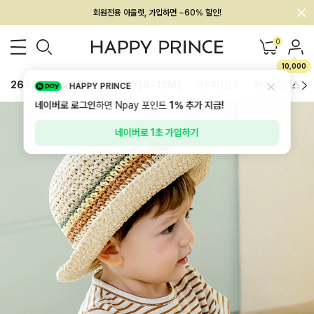
회원전용 아울렛, 가입하면 ~60% 할인!
멤버십 최대 28,000원 혜택
0
10,000
26SS 신상
BEST
BABY[6~12M]
아우터/상의
하의/레깅스
HAPPY PRINCE
네이버로 로그인
하면 Npay 포인트
1%
추가 지급!
네이버로 1초 가입하기