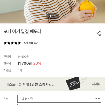
/
1
4
포피 아기 밀짚 페도라
6개 리뷰 보기
판매가
14,600원
11,700원
20%
할인가
적립금
1%
색상