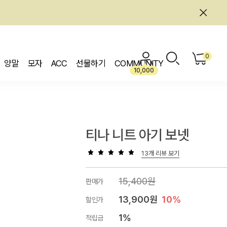
0
양말
모자
ACC
선물하기
COMMUNITY
10,000
티나 니트 아기 보넷
13개 리뷰 보기
15,400원
판매가
13,900원
10%
할인가
1%
적립금