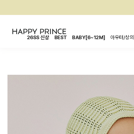
26SS 신상
BEST
BABY[6~12M]
아우터/상의