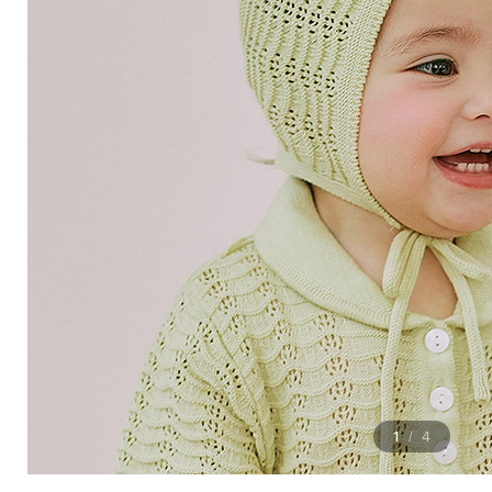
1
4
/