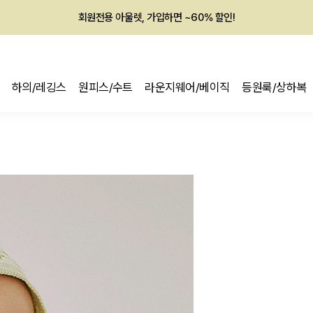
회원전용 아울렛, 가입하면 ~60% 할인!
멤버십 최대 28,000원 혜택
하의/레깅스
원피스/수트
라운지웨어/베이직
등원룩/상하복