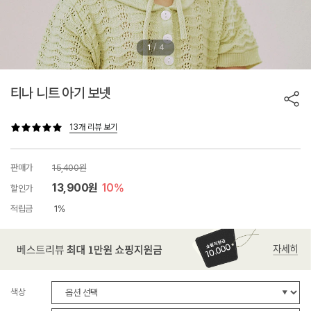
/
1
4
티나 니트 아기 보넷
13개 리뷰 보기
판매가
15,400원
13,900원
10%
할인가
적립금
1%
색상