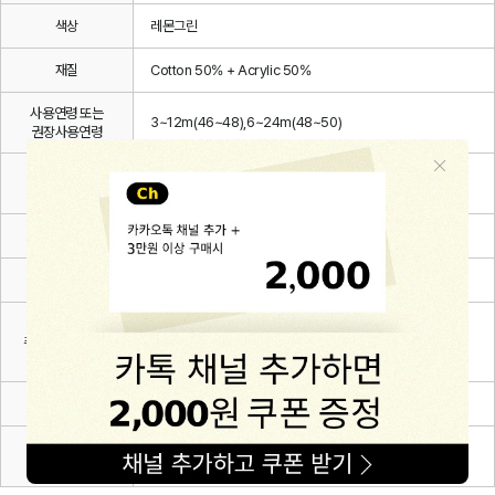
색상
레몬그린
재질
Cotton 50% + Acrylic 50%
사용연령 또는
3~12m(46~48),6~24m(48~50)
권장사용연령
동일모델의
2026.04.
출시년월
제조자
㈜해피프린스
제조국
대한민국
취급방법 및
취급시 주의사항,
상세설명 참조
안전표시
품질보증기준
관련 법 및 소비자 분쟁해결 규정에 따름
A/S 책임자와
해피프린스/1668-1570
전화번호