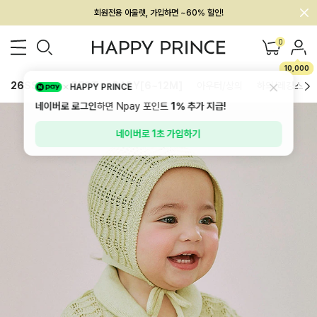
멤버십 최대 28,000원 혜택
0
10,000
26SS 신상
BEST
BABY[6~12M]
아우터/상의
하의/레깅스
HAPPY PRINCE
네이버로 로그인
하면 Npay 포인트
1%
추가 지급!
네이버로 1초 가입하기