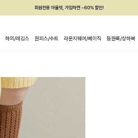
회원전용 아울렛, 가입하면 ~60% 할인!
멤버십 최대 28,000원 혜택
하의/레깅스
원피스/수트
라운지웨어/베이직
등원룩/상하복