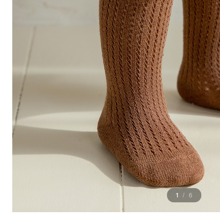
1
6
/