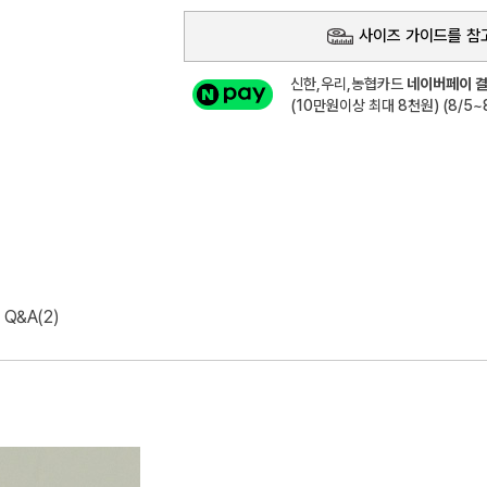
사이즈 가이드를 참
신한,우리,농협카드
네이버페이 결
(10만원이상 최대 8천원) (8/5~8
Q&A(2)