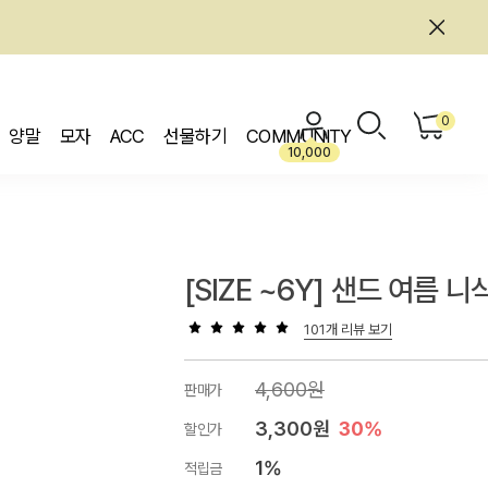
0
양말
모자
ACC
선물하기
COMMUNITY
10,000
[SIZE ~6Y] 샌드 여름 니
101개 리뷰 보기
4,600원
판매가
3,300원
30%
할인가
1%
적립금