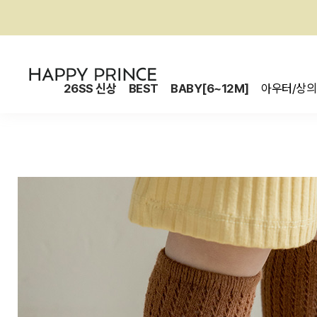
26SS 신상
BEST
BABY[6~12M]
아우터/상의