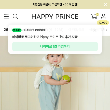
회원전용 아울렛, 가입하면 ~60% 할인!
멤버십 최대 28,000원 혜택
0
10,000
26SS 신상
BEST
BABY[6~12M]
아우터/상의
하의/레깅스
HAPPY PRINCE
네이버로 로그인
하면 Npay 포인트
1%
추가 지급!
네이버로 1초 가입하기