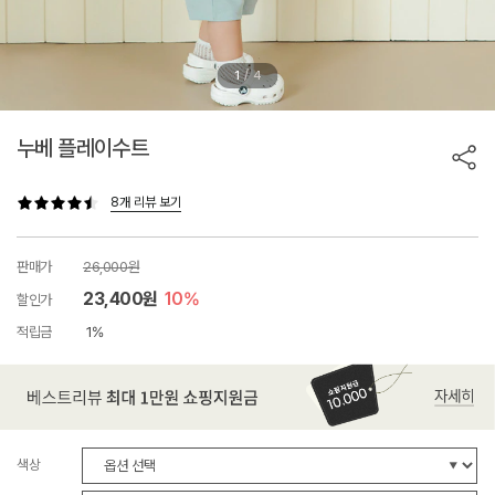
/
1
4
누베 플레이수트
8개 리뷰 보기
판매가
26,000원
23,400원
10%
할인가
적립금
1%
색상