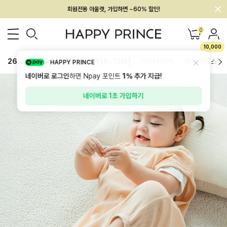
회원전용 아울렛, 가입하면 ~60% 할인!
멤버십 최대 28,000원 혜택
0
10,000
26SS 신상
BEST
BABY[6~12M]
아우터/상의
하의/레깅스
HAPPY PRINCE
네이버로 로그인
하면 Npay 포인트
1%
추가 지급!
네이버로 1초 가입하기