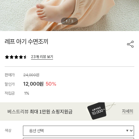
/
1
3
레프 아기 수면조끼
23개 리뷰 보기
판매가
24,000원
12,000원
50%
할인가
적립금
1%
색상