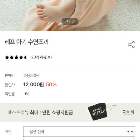
/
1
3
레프 아기 수면조끼
23개 리뷰 보기
판매가
24,000원
12,000원
50%
할인가
적립금
1%
색상