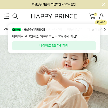
멤버십 최대 28,000원 혜택
0
10,000
26SS 신상
BEST
BABY[6~12M]
아우터/상의
하의/레깅스
HAPPY PRINCE
네이버로 로그인
하면 Npay 포인트
1%
추가 지급!
네이버로 1초 가입하기