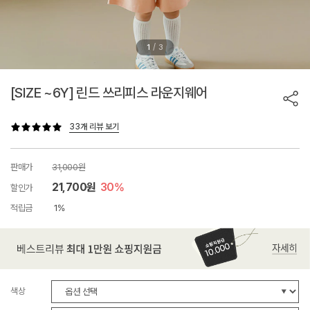
/
1
3
[SIZE ~6Y] 린드 쓰리피스 라운지웨어
33개 리뷰 보기
판매가
31,000원
21,700원
30%
할인가
적립금
1%
색상