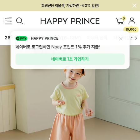
멤버십 최대 28,000원 혜택
0
10,000
26SS 신상
BEST
BABY[6~12M]
아우터/상의
하의/레깅스
HAPPY PRINCE
네이버로 로그인
하면 Npay 포인트
1%
추가 지급!
네이버로 1초 가입하기