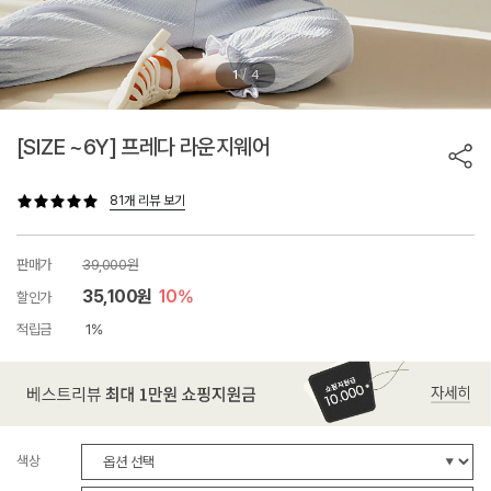
/
1
4
[SIZE ~6Y] 프레다 라운지웨어
81개 리뷰 보기
판매가
39,000원
35,100원
10%
할인가
적립금
1%
색상