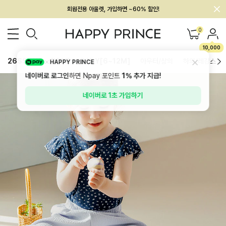
회원전용 아울렛, 가입하면 ~60% 할인!
멤버십 최대 28,000원 혜택
0
10,000
26SS 신상
BEST
BABY[6~12M]
아우터/상의
하의/레깅스
HAPPY PRINCE
네이버로 로그인
하면 Npay 포인트
1%
추가 지급!
네이버로 1초 가입하기